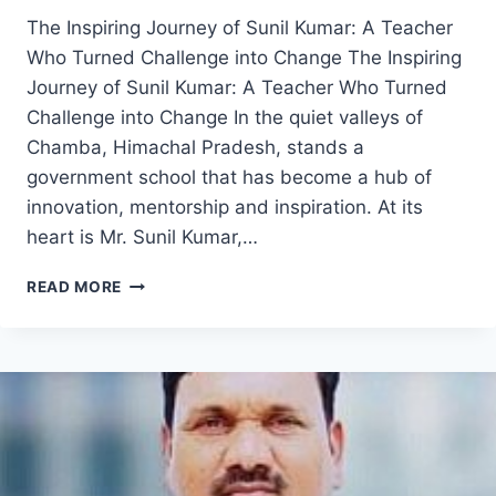
The Inspiring Journey of Sunil Kumar: A Teacher
Who Turned Challenge into Change The Inspiring
Journey of Sunil Kumar: A Teacher Who Turned
Challenge into Change In the quiet valleys of
Chamba, Himachal Pradesh, stands a
government school that has become a hub of
innovation, mentorship and inspiration. At its
heart is Mr. Sunil Kumar,…
THE
READ MORE
INSPIRING
JOURNEY
OF
SUNIL
KUMAR:
A
TEACHER
WHO
TURNED