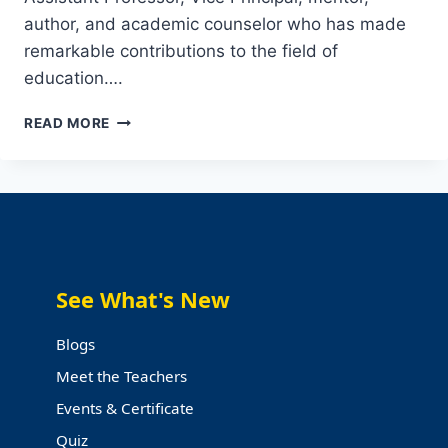
author, and academic counselor who has made
remarkable contributions to the field of
education….
DR.
READ MORE
KOTRA
BALAYOGI:
INSPIRING
SUCCESS
STORY
IN
EDUCATION
See What's New
Blogs
Meet the Teachers
Events & Certificate
Quiz