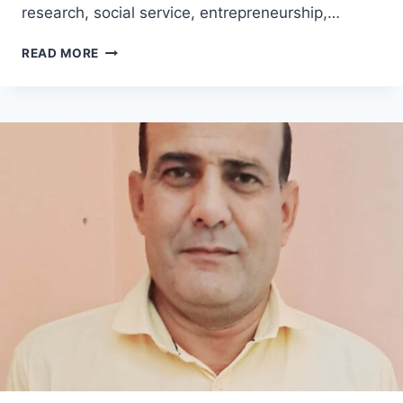
research, social service, entrepreneurship,…
INSPIRING
READ MORE
WOMEN
AWARD
2026
–
SEASON
6
WINNERS