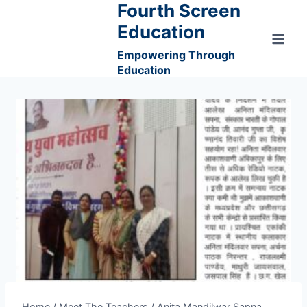
Fourth Screen
Skip
to
Education
content
Empowering Through
Education
Home
/
Meet The Teachers
/
Anita Mandilwar Sapna