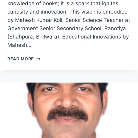
knowledge of books; it is a spark that ignites
curiosity and innovation. This vision is embodied
by Mahesh Kumar Koli, Senior Science Teacher at
Government Senior Secondary School, Panotiya
(Shahpura, Bhilwara). Educational Innovations by
Mahesh…
INNOVATION
READ MORE
AND
INSPIRATION
PERSONIFIED
–
MAHESH
KUMAR
KOLI