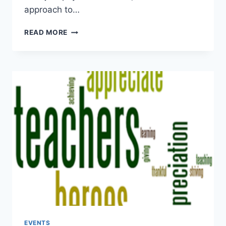
approach to…
YOGA
READ MORE
CHALLENGE:
START
YOUR
JOURNEY
ON
21
JUNE
—
INTERNATIONAL
YOGA
DAY
EVENTS